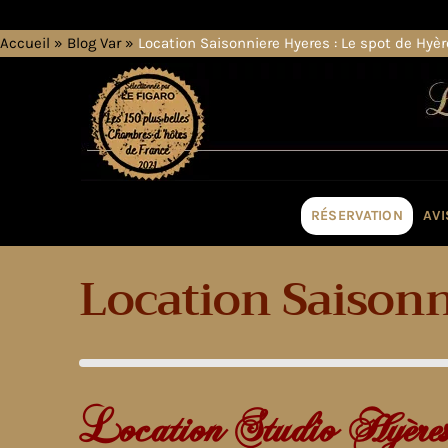
Accueil
»
Blog Var
»
Location Saisonniere Hyeres : Le spot de Hyè
RÉSERVATION
AVI
Location Saisonn
Location Studio Hyère