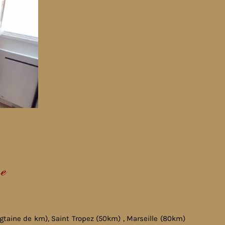
ce
gtaine de km), Saint Tropez (50km) , Marseille (80km)