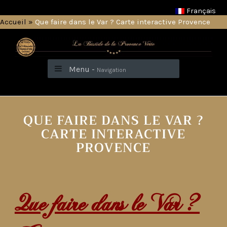
Français
Accueil
»
Que faire dans le Var ? Carte interactive Provence
Menu -
Navigation
QUE FAIRE DANS LE VAR ?
CARTE INTERACTIVE
PROVENCE
Que faire dans le Var ?