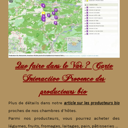
Que faire dans le Var ? Carte
Interactive Provence des
producteurs bio
Plus de détails dans notre
article sur les producteurs bio
proches de nos chambres d’hôtes.
Parmi nos producteurs, vous pourrez acheter des
légumes, fruits, fromages, laitages, pain, pâtisseries …