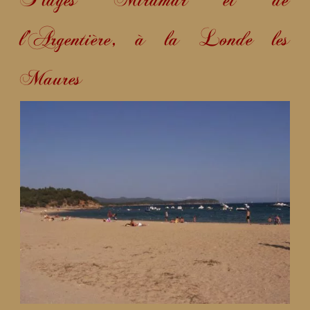
l’Argentière
, à la Londe les
Maures