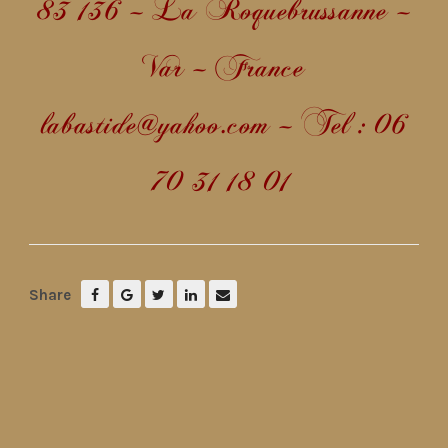
83 136 – La Roquebrussanne –
Var – France
labastide@yahoo.com – Tel : 06
70 31 18 01
Share