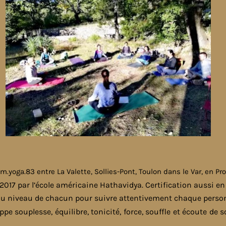
om.yoga.83
entre La Valette, Sollies-Pont, Toulon dans le Var, en Pr
 2017 par l’école américaine Hathavidya. Certification aussi e
 au niveau de chacun pour suivre attentivement chaque personn
oppe souplesse, équilibre, tonicité, force, souffle et écoute de 